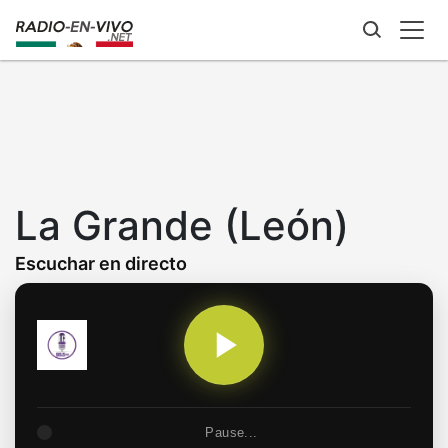
Skip
to
main
content
La Grande (León)
Escuchar en directo
Pause...