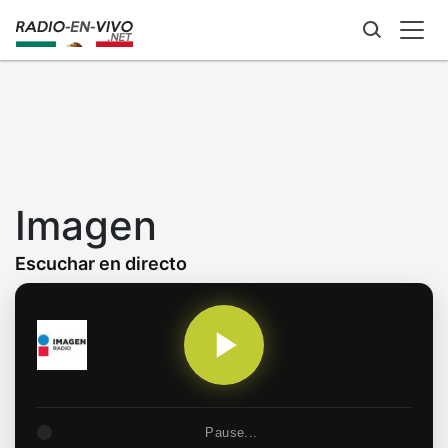
Skip
to
main
content
Imagen
Escuchar en directo
Pause...