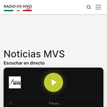
Skip
to
main
content
Noticias MVS
Escuchar en directo
Pause...