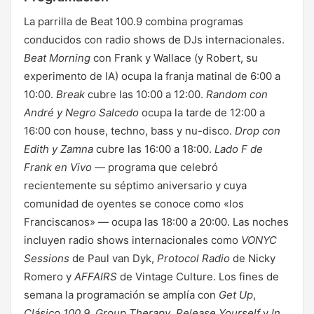
La parrilla de Beat 100.9 combina programas
conducidos con radio shows de DJs internacionales.
Beat Morning
con Frank y Wallace (y Robert, su
experimento de IA) ocupa la franja matinal de 6:00 a
10:00.
Break
cubre las 10:00 a 12:00.
Random con
André y Negro Salcedo
ocupa la tarde de 12:00 a
16:00 con house, techno, bass y nu-disco.
Drop con
Edith y Zamna
cubre las 16:00 a 18:00.
Lado F de
Frank en Vivo
— programa que celebró
recientemente su séptimo aniversario y cuya
comunidad de oyentes se conoce como «los
Franciscanos» — ocupa las 18:00 a 20:00. Las noches
incluyen radio shows internacionales como
VONYC
Sessions
de Paul van Dyk,
Protocol Radio
de Nicky
Romero y
AFFAIRS
de Vintage Culture. Los fines de
semana la programación se amplía con
Get Up
,
Clásico 100.9
,
Group Therapy
,
Release Yourself
y
In