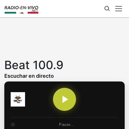
Skip
to
main
content
Beat 100.9
Escuchar en directo
Pause...